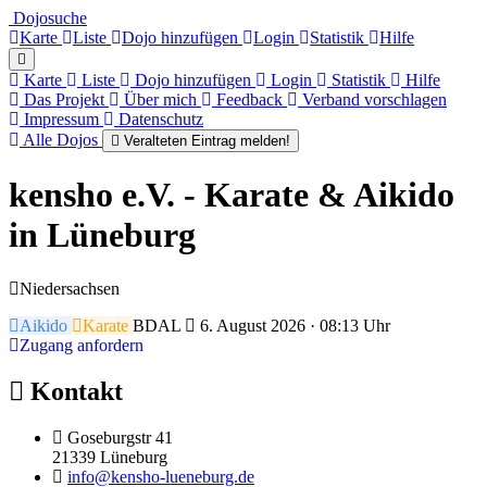
Dojosuche
Karte
Liste
Dojo hinzufügen
Login
Statistik
Hilfe
Karte
Liste
Dojo hinzufügen
Login
Statistik
Hilfe
Das Projekt
Über mich
Feedback
Verband vorschlagen
Impressum
Datenschutz
Alle Dojos
Veralteten Eintrag melden!
kensho e.V. - Karate & Aikido
in Lüneburg
Niedersachsen
Aikido
Karate
BDAL
6. August 2026 · 08:13 Uhr
Zugang anfordern
Kontakt
Goseburgstr 41
21339 Lüneburg
info@kensho-lueneburg.de